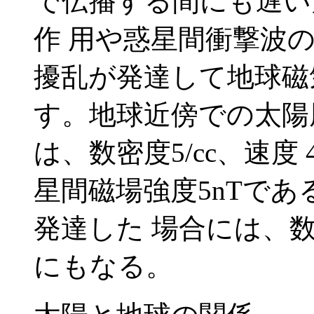
で伝播する間にも遅い
作 用や惑星間衝撃波
擾乱が発達して地球磁
す。地球近傍での太陽
は、数密度5/cc、速度 4
星間磁場強度5nTで
発達した 場合には、
にもなる。