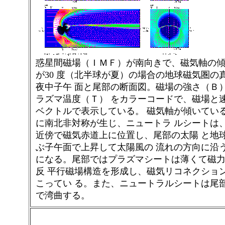
惑星間磁場（ＩＭＦ）が南向きで、磁気軸の
が30 度（北半球が夏）の場合の地球磁気圏の
夜中子午 面と尾部の断面図。磁場の強さ（Ｂ
ラズマ温度（Ｔ） をカラーコードで、磁場と
ベクトルで表示している。 磁気軸が傾いてい
に南北非対称が生じ、ニュートラ ルシートは
近傍で磁気赤道上に位置し、尾部の太陽 と地
ぶ子午面で上昇して太陽風の 流れの方向に沿う
になる。尾部ではプラズマシートは薄くて磁
反 平行磁場構造を形成し、磁気リコネクショ
こってい る。また、ニュートラルシートは尾
で湾曲する。