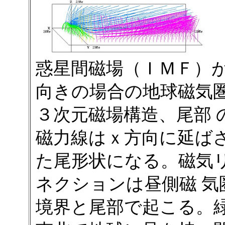
惑星間磁場（ＩＭＦ）
向きの場合の地球磁気
３次元磁場構造、尾部 
磁力線はｘ方向に延ば
た尾形状になる。磁気
ネクションは昼側磁 気
境界と尾部で起こる。