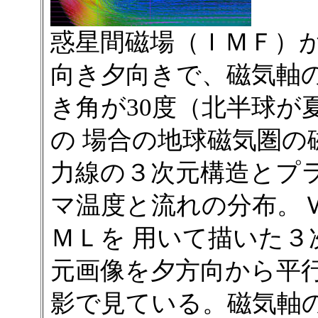
惑星間磁場（ＩＭＦ）
向き夕向きで、磁気軸
き角が30度（北半球が
の 場合の地球磁気圏の
力線の３次元構造とプ
マ温度と流れの分布。
ＭＬを 用いて描いた３
元画像を夕方向から平
影で見ている。磁気軸