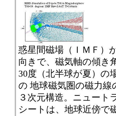
惑星間磁場（ＩＭＦ）
向きで、磁気軸の傾き
30度（北半球が夏）の
の 地球磁気圏の磁力線
３次元構造。ニュート
シートは、地球近傍で