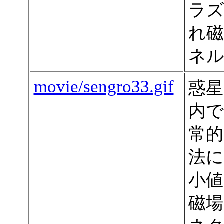
ラズ
れ磁
ネル
movie/sengro33.gif
惑星
内で
常的
法に
小値
磁場