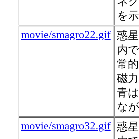
ネ
を示
movie/smagro22.gif
惑星
内で
常的
磁力
青は
なが
movie/smagro32.gif
惑星