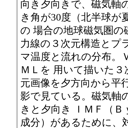
向き夕向きで、磁気軸
き角が30度（北半球が
の 場合の地球磁気圏の
力線の３次元構造とプ
マ温度と流れの分布。
ＭＬを 用いて描いた３
元画像を夕方向から平
影で見ている。磁気軸
きと夕向き ＩＭＦ（Ｂ
成分）があるために、