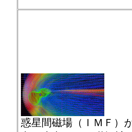
惑星間磁場（ＩＭＦ）